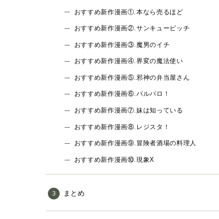
おすすめ新作漫画①.本なら売るほど
おすすめ新作漫画②.サンキューピッチ
おすすめ新作漫画③.魔男のイチ
おすすめ新作漫画④.界変の魔法使い
おすすめ新作漫画⑤.邪神の弁当屋さん
おすすめ新作漫画⑥.バルバロ！
おすすめ新作漫画⑦.妹は知っている
おすすめ新作漫画⑧.レジスタ！
おすすめ新作漫画⑨.冒険者酒場の料理人
おすすめ新作漫画⑩.現象X
まとめ