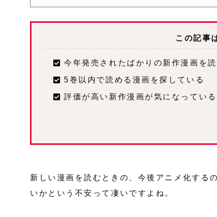
この記事
今年発売されたばかりの新作漫画を読
5巻以内で読める漫画を探している
評価が高い新作漫画が気になっている
新しい漫画を読むときの、今後アニメ化する
いかという不安って凄いですよね。