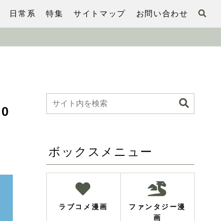
日常系
特集
サイトマップ
お問い合わせ
0
ボックスメニュー
ラブコメ漫画
ファンタジー漫
画