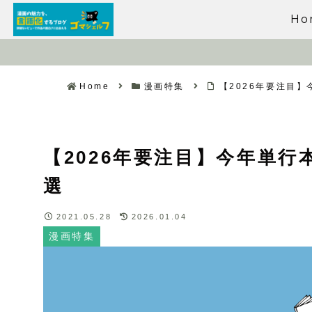
Ho
Home
漫画特集
【2026年要注目
【2026年要注目】今年単
選
2021.05.28
2026.01.04
漫画特集