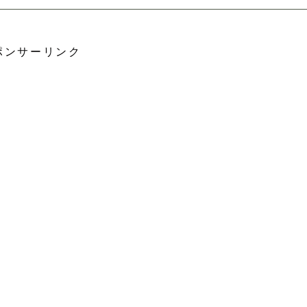
ポンサーリンク