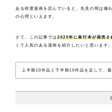
ある程度漫画を読んでいると、先見の明は備
の心理といえます。
さて、この記事では
2025年に単行本が発売
くて人気のある漫画を紹介したいと思います
上半期10作品と下半期10作品を足して、