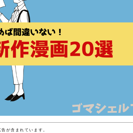
広告が含まれています。