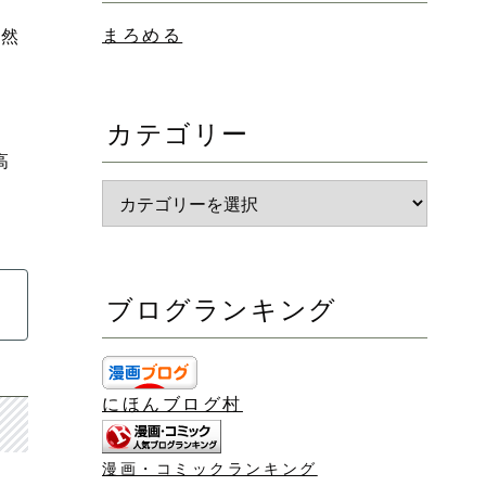
まろめる
当然
カテゴリー
高
ブログランキング
にほんブログ村
漫画・コミックランキング