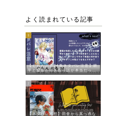
よく読まれている記事
【ぐらんぶる24巻ネタバレ注意】耕
平と愛菜が付き合う話が本当だった
件について描かれる
【ネタバレ感想】田舎から真っ赤な