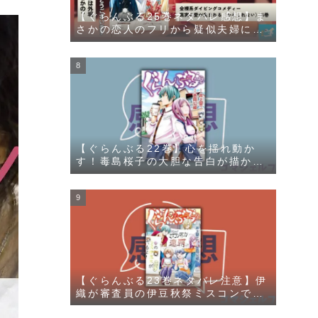
【ぐらんぶる25巻ネタバレ感想】ま
さかの恋人のフリから疑似夫婦にラ
ンクアップ！？
【ぐらんぶる22巻】心を揺れ動か
す！毒島桜子の大胆な告白が描かれ
る
【ぐらんぶる23巻ネタバレ注意】伊
織が審査員の伊豆秋祭ミスコンで千
紗と愛菜の勝負が描かれる