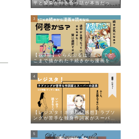
平と愛菜が付き合う話が本当だった
件について描かれる
【祝3期】ぐらんぶるはアニメでど
こまで描かれた？続きから漫画を読
むなら何巻からなのかを解説しま
す！
【レジスタ！ネタバレ感想】ラブソ
ングが苦手な独身作詞家がスーパー
の店員に一目惚れする漫画