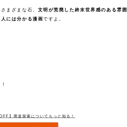
小さまざまな石、
文明が荒廃した終末世界感のある雰
る人には分かる漫画
ですよ。
た！
。
％OFF】廃道探索についてもっと知る！