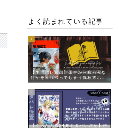
よく読まれている記事
【ネタバレ感想】田舎から真っ赤な
何かを連れ帰ってしまう異種族ホラ
ー漫画【臓腑の花束】
【ぐらんぶる24巻ネタバレ注意】耕