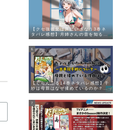
【クセ強彼女は床にいざなう3巻ネ
タバレ感想】月姉さんの昔を知るチ
ャラ男登場に嬌声の秘密が明らか
に！？
【ぐらんぶる14巻ネタバレ感想】千
紗は母親はなぜ揉めているのか？そ
の理由が明かされる