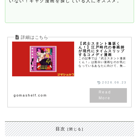
いない！ギャグ漫画を探している人にオススメ。
【武士スタント逢坂く
ん！】江戸時代の春画師
が現代にタイムスリップ
するコメディ漫画
この記事では『武士スタント逢坂
くん！』は面白い漫画なのか気に
なっているあなたに向けて、無料
で試し読みできるWebマンガサ
イトやあらすじ、実際に読んだ感
想を紹介します。
2026.06.23
gomashelf.com
目次