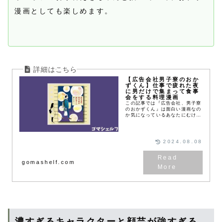
漫画としても楽しめます。
【広告会社男子寮のおか
ずくん】仕事で疲れた夜
に男だけで集まって食事
会をする料理漫画
この記事では『広告会社、男子寮
のおかずくん』は面白い漫画なの
か気になっているあなたにむけ
て、無料で試し読みできるWeb
マンガサイトやあらすじ、実際に
読んだ感想を紹介しています。
2024.08.08
gomashelf.com
濃すぎるキャラクターと顔芸が強すぎる