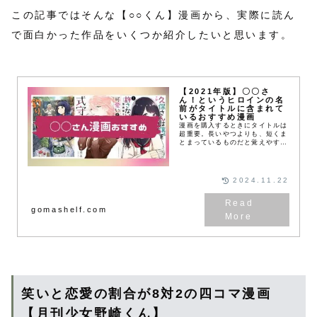
この記事ではそんな【○○くん】漫画から、実際に読ん
で面白かった作品をいくつか紹介したいと思います。
【2021年版】〇〇さ
ん！というヒロインの名
前がタイトルに含まれて
いるおすすめ漫画
漫画を購入するときにタイトルは
超重要。長いやつよりも、短くま
とまっているものだと覚えやすく
て、書店で探すときに凄く助かり
ます。特にからかい上手の高木さ
んや上野さんは不器用といった
【○○さん漫画】はヒロ...
2024.11.22
gomashelf.com
笑いと恋愛の割合が8対2の四コマ漫画
【月刊少女野崎くん】