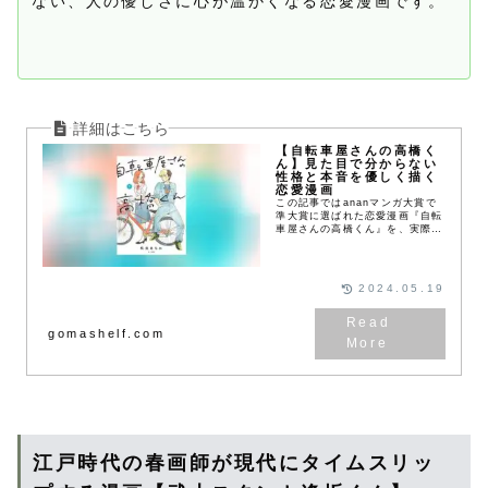
ない、人の優しさに心が温かくなる恋愛漫画です。
【自転車屋さんの高橋く
ん】見た目で分からない
性格と本音を優しく描く
恋愛漫画
この記事ではananマンガ大賞で
準大賞に選ばれた恋愛漫画『自転
車屋さんの高橋くん』を、実際に
読んだ感想は？面白いのか？評価
が気になるという人に向けて、多
少のネタバレを含みながら内容に
ついて分かりやすく紹介していま
2024.05.19
す。
gomashelf.com
江戸時代の春画師が現代にタイムスリッ