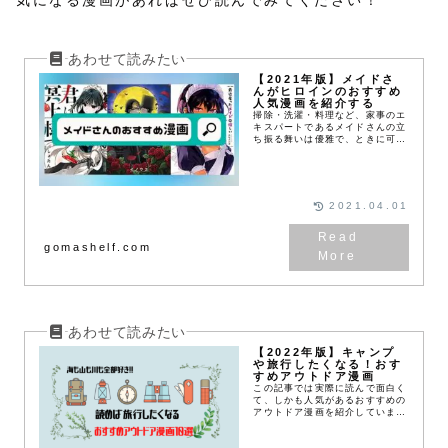
【2021年版】メイドさ
んがヒロインのおすすめ
人気漫画を紹介する
掃除・洗濯・料理など、家事のエ
キスパートであるメイドさんの立
ち振る舞いは優雅で、ときに可愛
らしい。この記事ではそんなメイ
ドさんがヒロインの、実際に読ん
でみて良かったおすすめ漫画を紹
介します。おすすめメ...
2021.04.01
gomashelf.com
【2022年版】キャンプ
や旅行したくなる！おす
すめアウトドア漫画
この記事では実際に読んで面白く
て、しかも人気があるおすすめの
アウトドア漫画を紹介していま
す。登山をしたり、キャンプをし
たり、釣りをしたり、旅行した
り、読んだ後に身体を動かしたく