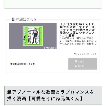
【月刊少女野崎くん】2
期アニメ待ってます！キ
ャラクターの掛け合いが
段違いに面白いラブコメ
4コマ漫画
この記事では『月刊少女野崎く
ん』は面白い漫画なのか気になっ
ているあなたに向けて、無料で試
し読みできるWebマンガサイト
やあらすじ、実際に読んだ感想を
紹介しています。
2024.07.24
gomashelf.com
超アブノーマルな欲望とラブロマンスを
描く漫画【可愛そうにね元気くん】