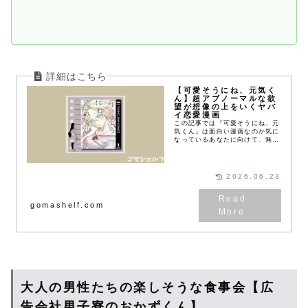
【可愛そうにね、元気く
ん】超アブノーマルな欲
望が想像の上をいくヤバ
イ恋愛漫画
この記事では『可愛そうにね、元
気くん』は面白い漫画なのか気に
なっているあなたに向けて、無料
で試し読みできるWebマンガサ
イトやあらすじ、実際に読んだ感
想を紹介しています。
2026.06.23
gomashelf.com
大人の男性たちの楽しそうな食事会【広
告会社男子寮のおかずくん】