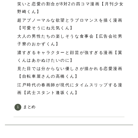
笑いと恋愛の割合が8対2の四コマ漫画【月刊少女
野崎くん】
超アブノーマルな欲望とラブロマンスを描く漫画
【可愛そうにね元気くん】
大人の男性たちの楽しそうな食事会【広告会社男
子寮のおかずくん】
濃すぎるキャラクターと顔芸が強すぎる漫画【翼
くんはあかぬけたいのに】
見た目では分からない優しさが描かれる恋愛漫画
【自転車屋さんの高橋くん】
江戸時代の春画師が現代にタイムスリップする漫
画【武士スタント逢坂くん】
まとめ