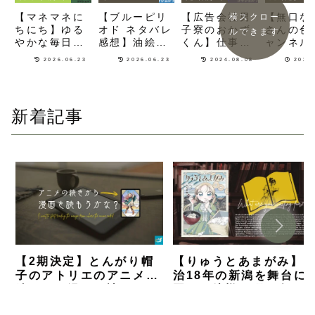
【マネマネに
【ブルーピリ
【広告会社男
【無口な
横スクロー
ちにち】ゆる
オド ネタバレ
子寮のおかず
さんの色
ルできます
やかな毎日も
感想】油絵に
くん】仕事で
ャンネル
また青春！野
魅了された
疲れた夜に男
バレ感想
2026.06.23
2026.06.23
2024.08.08
2025
球部マネージ
DQNが芸術の
だけで集まっ
ラスメイ
ャーの活動が
世界に飛び込
て食事会をす
あの子の
描かれる日常
むスポコン美
る料理漫画
ドいSN
系漫画
術漫画
を手伝う
新着記事
コメ漫画
【2期決定】とんがり帽
【りゅうとあまがみ】
子のアトリエのアニメの
治18年の新潟を舞台に
続きから漫画を読むなら
国のお嬢様が町と人と
何巻から？【解説】
を知るグルメ漫画【ネ