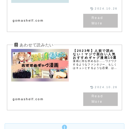
なるような魅力のある漫画です。
2024.10.26
gomashelf.com
【2023年】人前で読め
ない！マジで面白い人気
おすすめギャグ漫画10選
漫画に何を求めるか……ワクワク
するようなファンタジー、もしく
はキュンとするような恋愛、はた
また背筋が凍るようなサスペンス
か。いろんなジャンルがあるけれ
ど、疲れているときに漫画を読む
のは意外と体力を使う...
2024.10.26
gomashelf.com