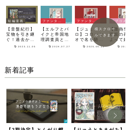
短編漫画
ファンタジー漫画
ファンタジー漫画
ラブコメ漫画
【音盤紀行】
【エルフとバ
【ジュミド
【微熱空
横スクロー
宝物を引き継
イクと帝国地
ロ】コロッセ
両親の再
ルできます
ぐ！過去から
理調査員と】
オで名を馳せ
よって姉
現在へ音楽と
世界観もキャ
た普通を知ら
なった二
2023.11.05
2024.07.27
2025.05.21
2026
人の想いが繋
ラデザもサー
ない少女が描
距離感が
がるレコード
ビス旺盛なヒ
かれるファン
ましいラ
漫画
ロインも男心
タジー漫画
メ漫画
をくすぐるフ
新着記事
ァンタジー漫
画
【2期決定】とんがり帽
【りゅうとあまがみ】