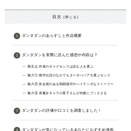
目次
ダンダダンのあらすじと作品概要
ダンダダンを実際に読んだ感想や内容は？
懸念点.作者のギャグセンスは読む人を選ぶ
魅力①.都市伝説のなかでもターボババアを選ぶセンス
魅力②.疾走感のある戦闘描写やハイテンポなストーリー
魅力③.美魔女キャラの星子さんが性癖にブッささる
ダンダダンの評価や口コミを調査しました！
ダンダダンが気になっているあなたにおすすめ漫画