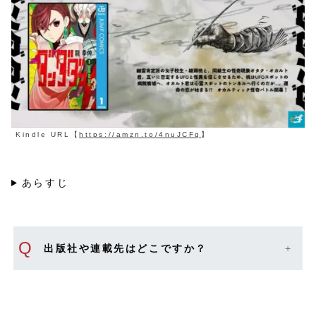
Kindle URL【
https://amzn.to/4nuJCFq
】
あらすじ
Q
出版社や連載先はどこですか？