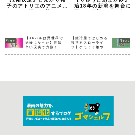
子のアトリエのアニメの
治18年の新潟を舞台に
続きから漫画を読むなら
国のお嬢様が町と人と
何巻から？【解説】
を知るグルメ漫画【ネ
バレ感想】
【JKハルは異世界で
【鍛冶屋ではじめる
娼婦になった】世知
異世界スローライ
辛い現実で力強く生
フ】ケモミミ娘や弟
きる女性が描かれる
子たちとの穏やかな
転生漫画
生活が描かれる異世
界転生漫画