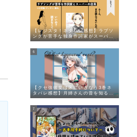
【レジスタ！ネタバレ感想】ラブソ
ングが苦手な独身作詞家がスーパー
の店員に一目惚れする漫画
【クセ強彼女は床にいざなう3巻ネ
タバレ感想】月姉さんの昔を知るチ
ャラ男登場に嬌声の秘密が明らか
に！？