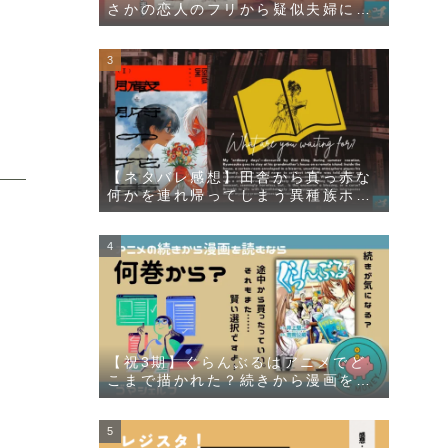
さかの恋人のフリから疑似夫婦にラ
ンクアップ！？
【ネタバレ感想】田舎から真っ赤な
何かを連れ帰ってしまう異種族ホラ
ー漫画【臓腑の花束】
【祝3期】ぐらんぶるはアニメでど
こまで描かれた？続きから漫画を読
むなら何巻からなのかを解説しま
す！