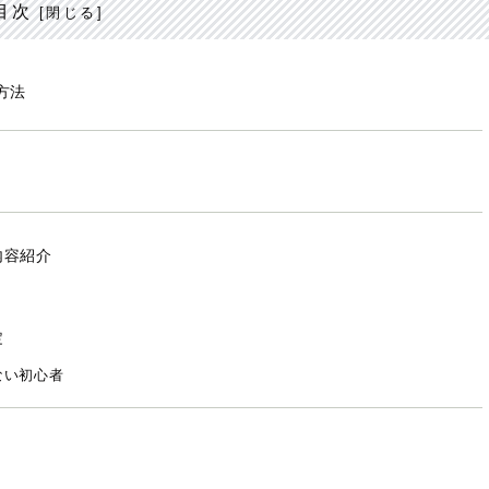
目次
方法
内容紹介
定
ない初心者