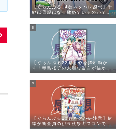
【ぐらんぶる14巻ネタバレ感想】千
紗は母親はなぜ揉めているのか？そ
の理由が明かされる
【ぐらんぶる22巻】心を揺れ動か
す！毒島桜子の大胆な告白が描かれ
る
【ぐらんぶる23巻ネタバレ注意】伊
織が審査員の伊豆秋祭ミスコンで千
紗と愛菜の勝負が描かれる