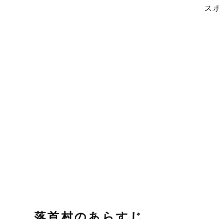
ス
落首村のあらすじ