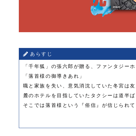
あらすじ
「千年狐」の張六郎が贈る、ファンタジーホ
「落首様の御導きあれ」
職と家族を失い、意気消沈していた冬宮は友
麓のホテルを目指していたタクシーは道半ば
そこでは落首様という『俗信』が信じられて