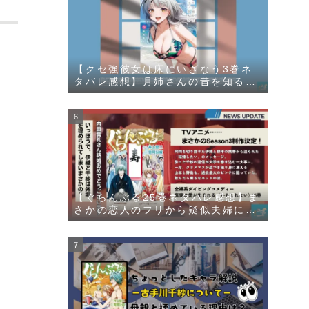
【クセ強彼女は床にいざなう3巻ネ
タバレ感想】月姉さんの昔を知るチ
ャラ男登場に嬌声の秘密が明らか
に！？
【ぐらんぶる25巻ネタバレ感想】ま
さかの恋人のフリから疑似夫婦にラ
ンクアップ！？