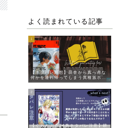
よく読まれている記事
【ネタバレ感想】田舎から真っ赤な
何かを連れ帰ってしまう異種族ホラ
ー漫画【臓腑の花束】
【ぐらんぶる24巻ネタバレ注意】耕