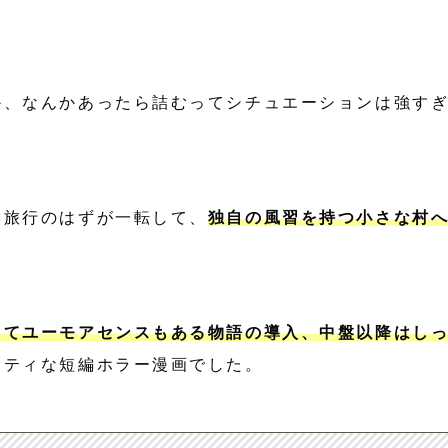
か、なんかあったら詰むってシチュエーションは強す
い旅行のはずが一転して、
独自の風習を持つ小さな村
くてユーモアセンスもある物語の導入、中盤以降はし
リティな短編ホラー漫画でした。