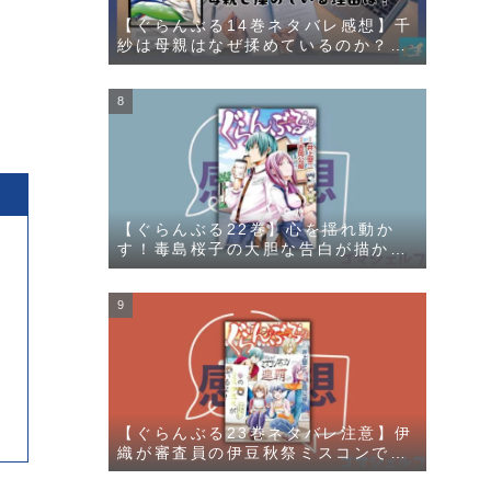
【ぐらんぶる14巻ネタバレ感想】千
紗は母親はなぜ揉めているのか？そ
の理由が明かされる
【ぐらんぶる22巻】心を揺れ動か
す！毒島桜子の大胆な告白が描かれ
る
【ぐらんぶる23巻ネタバレ注意】伊
織が審査員の伊豆秋祭ミスコンで千
紗と愛菜の勝負が描かれる