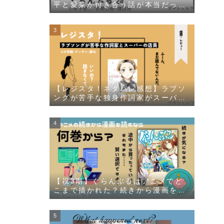
平と愛菜が付き合う話が本当だった
件について描かれる
【レジスタ！ネタバレ感想】ラブソ
ングが苦手な独身作詞家がスーパー
の店員に一目惚れする漫画
【祝3期】ぐらんぶるはアニメでど
こまで描かれた？続きから漫画を読
むなら何巻からなのかを解説しま
す！