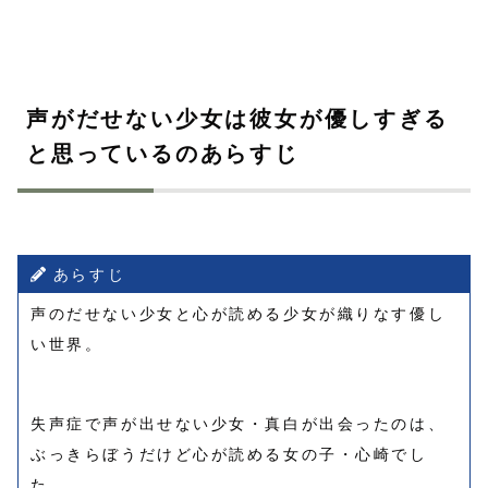
声がだせない少女は彼女が優しすぎる
と思っているのあらすじ
あらすじ
声のだせない少女と心が読める少女が織りなす優し
い世界。
失声症で声が出せない少女・真白が出会ったのは、
ぶっきらぼうだけど心が読める女の子・心崎でし
た。