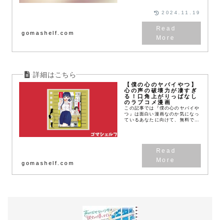
人公という珍しさに加えて、
恥...
2024.11.19
gomashelf.com
【僕の心のヤバイやつ】
心の声の破壊力が凄すぎ
る！口角上がりっぱなし
のラブコメ漫画
この記事では『僕の心のヤバイや
つ』は面白い漫画なのか気になっ
ているあなたに向けて、無料で試
し読みできるWebマンガサイト
やあらすじ、実際に読んだ感想を
紹介しています。
gomashelf.com