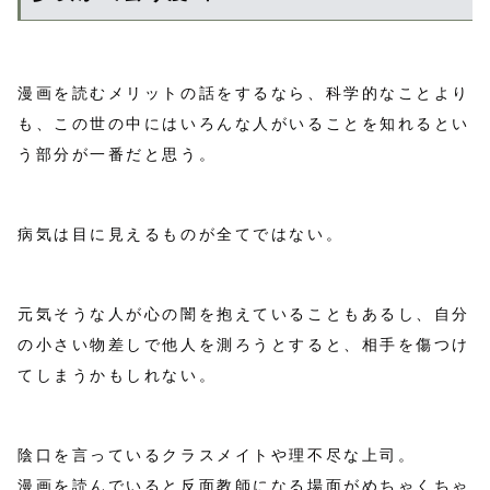
漫画を読むメリットの話をするなら、科学的なことより
も、この世の中にはいろんな人がいることを知れるとい
う部分が一番だと思う。
病気は目に見えるものが全てではない。
元気そうな人が心の闇を抱えていることもあるし、自分
の小さい物差しで他人を測ろうとすると、相手を傷つけ
てしまうかもしれない。
陰口を言っているクラスメイトや理不尽な上司。
漫画を読んでいると反面教師になる場面がめちゃくちゃ