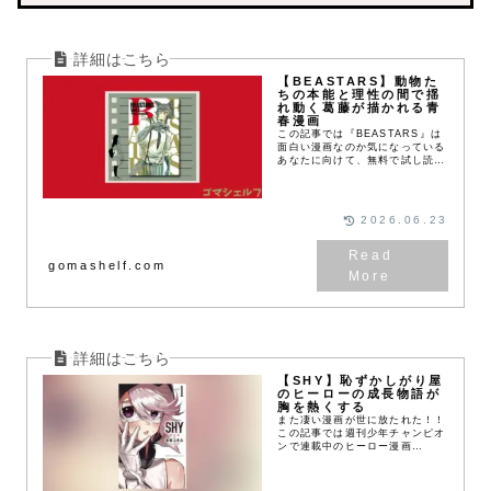
【BEASTARS】動物た
ちの本能と理性の間で揺
れ動く葛藤が描かれる青
春漫画
この記事では『BEASTARS』は
面白い漫画なのか気になっている
あなたに向けて、無料で試し読み
できるWebマンガサイトやあら
すじ、実際に読んだ感想を紹介し
ています。
2026.06.23
gomashelf.com
【SHY】恥ずかしがり屋
のヒーローの成長物語が
胸を熱くする
また凄い漫画が世に放たれた！！
この記事では週刊少年チャンピオ
ンで連載中のヒーロー漫画
『SHYシャイ』の感想や魅力を
紹介します！なにがどう凄いん
だ？まずヒーロー漫画で少女が主