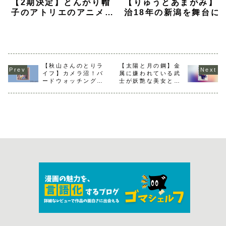
【2期決定】とんがり帽
【りゅうとあまがみ】
子のアトリエのアニメの
治18年の新潟を舞台に
続きから漫画を読むなら
国のお嬢様が町と人と
何巻から？【解説】
を知るグルメ漫画【ネ
バレ感想】
【秋山さんのとりラ
【太陽と月の鋼】金
イフ】カメラ沼！バ
属に嫌われている武
ードウォッチングの
士が妖艶な美女と夫
魅力を描くアウトド
婦関係になる漫画
ア漫画