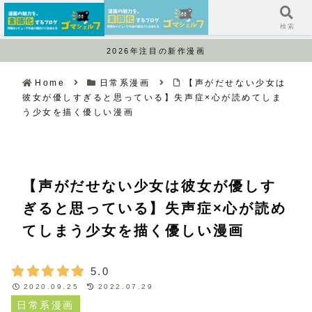
サイドバー
検索
2026年注目の新作漫画
Home
日常系漫画
【声がだせない少女は
彼女が優しすぎると思っている】失声症×心が読めてしま
う少女を描く優しい漫画
【声がだせない少女は彼女が優しす
ぎると思っている】失声症×心が読め
てしまう少女を描く優しい漫画
5.0
2020.09.25
2022.07.29
日常系漫画