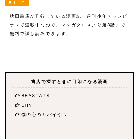
秋田書店が刊行している漫画誌・週刊少年チャンピ
オンで連載中なので、
マンガクロス
より第3話まで
無料で試し読みできます。
書店で探すときに目印になる漫画
BEASTARS
SHY
僕の心のヤバイやつ