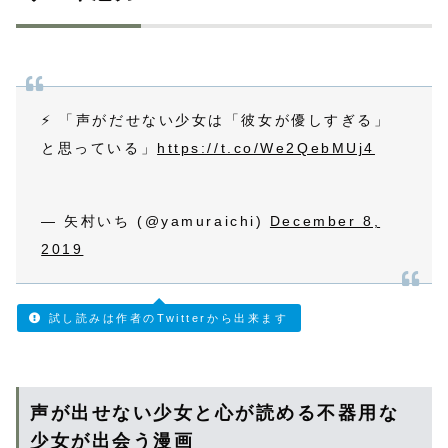
⚡️ 「声がだせない少女は「彼女が優しすぎる」
と思っている」
https://t.co/We2QebMUj4
— 矢村いち (@yamuraichi)
December 8,
2019
試し読みは作者のTwitterから出来ます
声が出せない少女と心が読める不器用な
少女が出会う漫画