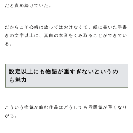
だと責め続けていた。
だからこそ心崎は放ってはおけなくて、紙に書いた手書
きの文字以上に、真白の本音をくみ取ることができてい
る。
設定以上にも物語が重すぎないというの
も魅力
こういう病気が絡む作品はどうしても雰囲気が重くなり
がち。