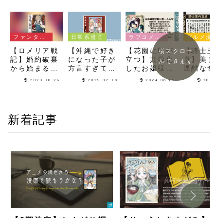
ファンタジー漫画
日常系漫画
ラブコメ漫画
グルメ漫
【ロメリア戦
【沖縄で好き
【花園に幹が
【騎士王
横スクロー
記】婚約破棄
になった子が
立つ】共学化
卓】美し
ルできます
から始まる伯
方言すぎてツ
したお嬢様学
過酷な食
爵令嬢による
ラすぎる】方
校に馴染もう
らしが中
2023.10.26
2025.02.18
2024.08.09
2024
再軍備戦記漫
言や特色をふ
と男子一人孤
ーロッパ
画
んだんに描い
軍奮闘するラ
舞台に描
ているご当地
ブコメ漫画
るグルメ
漫画
ンタジー
新着記事