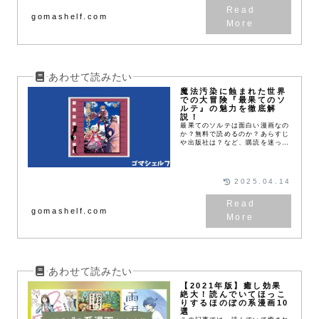
gomashelf.com
魔法汚染に蝕まれた世界
での大冒険『最果てのソ
ルテ』の魅力を徹底解
説！
最果てのソルテは面白い漫画なの
か？無料で読めるのか？あらすじ
や出版社は？など、購読を迷って
いるあなたに必要な情報を全部書
いています。
2025.04.14
gomashelf.com
【2021年版】癒し効果
絶大！読んでいてほっこ
りするほのぼの系漫画10
選