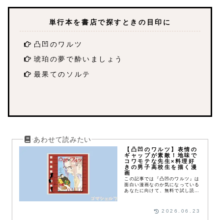
単行本を書店で探すときの目印に
凸凹のワルツ
琥珀の夢で酔いましょう
最果てのソルテ
【凸凹のワルツ】表情の
ギャップが素敵！地味で
コワモテな先生×料理好
きの男子高校生を描く漫
画
この記事では『凸凹のワルツ』は
面白い漫画なのか気になっている
あなたに向けて、無料で試し読み
できるWebマンガサイトやあら
すじ、実際に読んだ感想を紹介し
ます。
2026.06.23