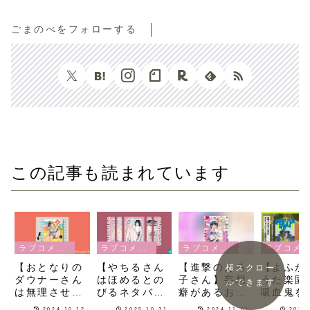
ごまのべをフォローする
この記事も読まれています
ラブコメ漫画
ラブコメ漫画
ラブコメ漫画
ラブコメ漫画
【おとなりの
【やちるさん
【進撃のえろ
【よふか
横スクロー
ダウナーさん
はほめるとの
子さん】妄想
うた楽園
ルできます
は無理させな
びるネタバレ
癖があるお姉
吸血鬼を
い】お隣に住
感想】えっど
さんがひたす
する新興
2024.10.12
2025.10.31
2024.11.01
2025