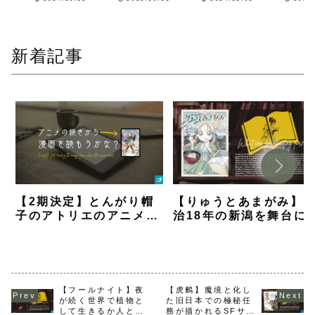
む女子大生が
いイメージを
ら刺激的なラ
に潜入調
部屋にお邪魔
払拭したい八
ブコメ漫画
る新作ス
しにくるラブ
尺様が健気に
リーが描
コメ漫画
頑張るラブコ
る
新着記事
メ漫画
【2期決定】とんがり帽
【りゅうとあまがみ】
子のアトリエのアニメの
治18年の新潟を舞台に
続きから漫画を読むなら
国のお嬢様が町と人と
何巻から？【解説】
を知るグルメ漫画【ネ
バレ感想】
【フールナイト】夜
【虎鶫】魔境と化し
が続く世界で植物と
た旧日本での極秘任
して生きるか人とし
務が描かれるSFサバ