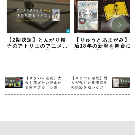
【2期決定】とんがり帽
【りゅうとあまがみ】
子のアトリエのアニメの
治18年の新潟を舞台に
続きから漫画を読むなら
国のお嬢様が町と人と
何巻から？【解説】
を知るグルメ漫画【ネ
バレ感想】
【ネタバレ注意】大
【ネタバレ感想】恩
金を稼ぎたい理由が
人が残した死者蘇生
切実すぎる『心霊写
の痕跡を追いかける
真密売マニュアル』
ホラー漫画【まなざ
を読んだ感想
し珠子の自由研究】