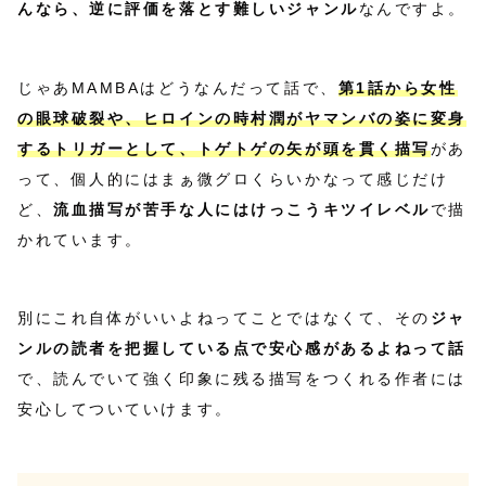
んなら、逆に評価を落とす難しいジャンル
なんですよ。
じゃあMAMBAはどうなんだって話で、
第1話から女性
の眼球破裂や、ヒロインの時村潤がヤマンバの姿に変身
するトリガーとして、トゲトゲの矢が頭を貫く描写
があ
って、個人的にはまぁ微グロくらいかなって感じだけ
ど、
流血描写が苦手な人にはけっこうキツイレベル
で描
かれています。
別にこれ自体がいいよねってことではなくて、その
ジャ
ンルの読者を把握している点で安心感があるよねって話
で、読んでいて強く印象に残る描写をつくれる作者には
安心してついていけます。