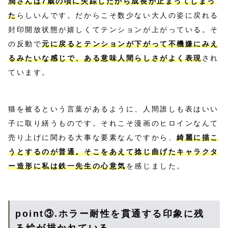
潤さんは7歳の頃に失踪したから成長が止まってしまっ
た
らしいんです。だからこそ数少ない大人の姿に戻れる
封印開放状態が嬉しくてテンションが上がっている。そ
の反動で
元に戻るとテンションが下がって不機嫌にみえ
るみたいな感じで、ある意味人間らしさがよく表現
され
ています。
猫を被るという言葉があるように、人間誰しも表はいい
子に取り繕うものです。それこそ漫画のヒロインなんて
売り上げに関わる大事な要素なんですから、
綺麗に描こ
うとするのが普通。そこをあえて捻じ曲げたキャラクタ
ー造形に私は鉄一先生の心意気
を感じました。
point③.ホラー耐性を貫通する印象に残