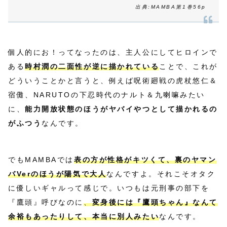
出典:MAMBA第1巻56p
個人的にお！ってなったのは、主人公にしてヒロインで
ある
時村潤の二面性が逆に描かれている
ことで、これが
どういうことかと言うと、例えば呪術廻戦の虎杖悠仁＆
宿儺、NARUTOの下忍時代のナルト＆九喇嘛みたい
に、
能力開放状態のほうがヤバイやつとして描かれるの
がふつう
なんです。
でもMAMBAでは
表の方が性格がキツくて、裏のヤマン
バVerのほうが陽気で大人
なんですよ。それこそオタク
に優しいギャルって感じで。いつもは元刑事の部下を
『鷹頭』呼びなのに
、
変身後には『鷹頭ちゃん』なんて
余裕もあったりして、本当に別人みたい
なんです。