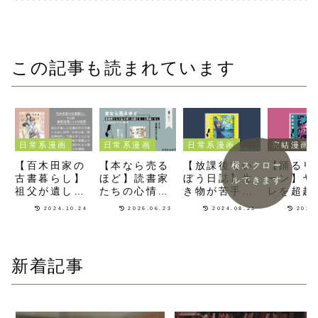
この記事も読まれています
日常系漫画
日常系漫画
日常系漫画
完結漫画
【百木田家の
【本なら売る
【放課後てい
【踊るリ
横スクロー
古書暮らし】
ほど】読書家
ぼう日誌】生
ーン】ヤ
ルできます
祖父が遺した
たちの心情や
き物が苦手な
レを超越
古本屋を受け
生き様が繊細
インドアJKが
愛が重す
2024.10.24
2026.06.23
2024.08.23
2026
継いだ三姉妹
に描かれるお
釣りの楽しさ
笑うしか
の恋愛群像劇
仕事漫画
にハマってい
ラブコメ
が描かれるお
くアウトドア
仕事漫画
漫画
新着記事