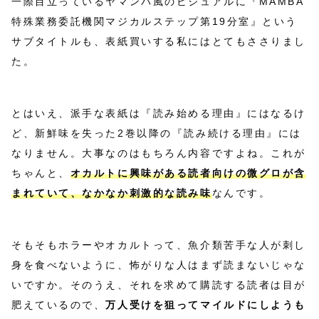
一際目立っているヤマンバ風のビジュアルに『MAMBA
特殊業務委託機関マジカルステップ第19分室』という
サブタイトルも、表紙買いする私にはとてもささりまし
た。
とはいえ、派手な表紙は『読み始める理由』にはなるけ
ど、新鮮味を失った2巻以降の『読み続ける理由』には
なりません。大事なのはもちろん内容ですよね。これが
ちゃんと、
オカルトに興味がある読者向けの微グロが含
まれていて、なかなか刺激的な
読み味
なんです。
そもそもホラーやオカルトって、魚介類苦手な人が刺し
身を食べないように、怖がりな人はまず読まないじゃな
いですか。そのうえ、それを求めて購読する読者は目が
肥えているので、
万人受けを狙ってマイルドにしようも