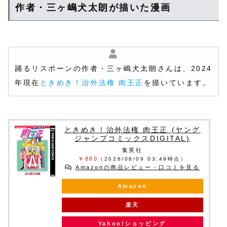
作者・三ヶ嶋犬太朗が描いた漫画
踊るリスポーンの作者・三ヶ嶋犬太朗さんは、2024
年現在
ときめき！治外法権 肉王正
を描いています。
ときめき！治外法権 肉王正 (ヤング
ジャンプコミックスDIGITAL)
集英社
￥880
（2026/08/09 03:49時点）
Amazonの商品レビュー・口コミを見る
Amazon
楽天
Yahoo!ショッピング