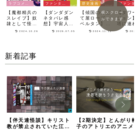
ラブコメ漫画
ファンタジー漫画
歴史漫画
ファンタ
【魔都精兵の
【ダンダダン
【傾国の仕立
【タワー
横スクロー
スレイブ】奴
ネタバレ感
て屋ローズ・
ジョン】
ルできます
隷として怪物
想】宇宙人×
ベルタン】フ
塔に連れ
と戦った後に
超能力×心
ァッションデ
れたお姫
2024.10.26
2026.07.05
2024.11.12
2024
ウラヤマけし
霊！画力と疾
ザイナーの祖
救出任務
からんご褒美
走感がハンパ
と称される人
夫の青年
をもらう漫画
ないオカルト
物を描く歴史
むファン
バトル漫画
漫画
ー漫画
新着記事
【伴天連怪談】キリスト
【2期決定】とんがり帽
教が禁止されていた江戸
子のアトリエのアニメ
時代の悪魔祓いが描かれ
続きから漫画を読むな
るホラー漫画【ネタバレ
何巻から？【解説】