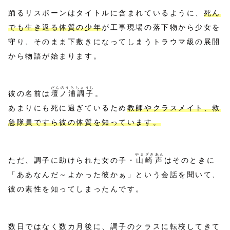
踊るリスポーンはタイトルに含まれているように、
死ん
でも生き返る体質の少年
が工事現場の落下物から少女を
守り、そのまま下敷きになってしまうトラウマ級の展開
から物語が始まります。
だんのうらちょうし
彼の名前は
壇ノ浦調子
。
あまりにも死に過ぎているため
教師やクラスメイト、救
急隊員ですら彼の体質を知っています。
やまざきあん
ただ、調子に助けられた女の子・
山崎声
はそのときに
「ああなんだ～よかった彼かぁ」という会話を聞いて、
彼の素性を知ってしまったんです。
数日ではなく数カ月後に、調子のクラスに転校してきて