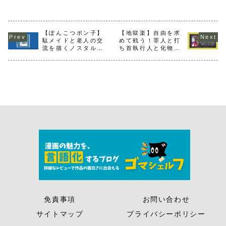
感想】
【ぽんこつポン子】
【地獄楽】自由を求
駄メイドと老人の交
めて戦う！罪人と打
流を描くノスタルジ
ち首執行人と化物の
ックな気分になる漫
三つ巴バトルロワイ
画
ヤル漫画
免責事項
お問い合わせ
サイトマップ
プライバシーポリシー