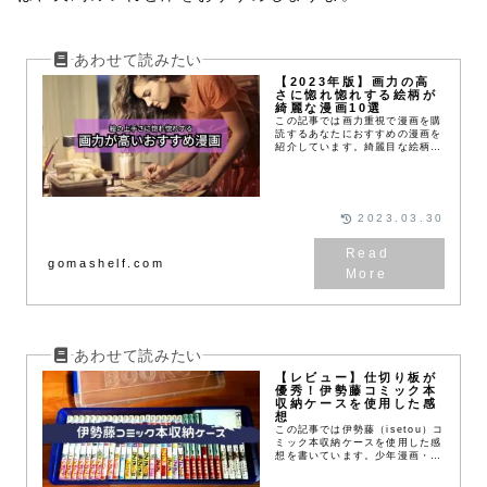
【2023年版】画力の高
さに惚れ惚れする絵柄が
綺麗な漫画10選
この記事では画力重視で漫画を購
読するあなたにおすすめの漫画を
紹介しています。綺麗目な絵柄や
美しさを感じる絵柄が好みの人は
ぜひ参考にしてください。
2023.03.30
gomashelf.com
【レビュー】仕切り板が
優秀！伊勢藤コミック本
収納ケースを使用した感
想
この記事では伊勢藤（isetou）コ
ミック本収納ケースを使用した感
想を書いています。少年漫画・
B6サイズのコミックスがどれだ
け収納できるのか？どういう部分