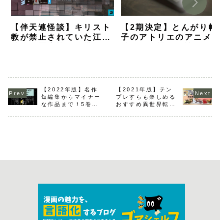
【伴天連怪談】キリスト
【2期決定】とんがり帽
教が禁止されていた江戸
子のアトリエのアニメ
時代の悪魔祓いが描かれ
続きから漫画を読むな
るホラー漫画【ネタバレ
何巻から？【解説】
感想】
【2022年版】名作
【2021年版】テン
短編集からマイナー
プレすらも楽しめる
な作品まで！5巻以
おすすめ異世界転生
内で完結するおすす
漫画5選
め漫画