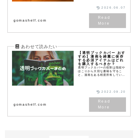
が優れているのか？など購入を迷
っている人は参考にしてくださ
2026.06.07
い。
gomashelf.com
【透明ブックカバー おす
すめ】漫画を綺麗に保存
する必須アイテムはどれ
を購入するべきか？
透明ブックカバーの役割は指紋や
ほこりから大切な書籍を守るこ
と。漫画をある程度所有している
と、保存状態について考えるよう
になってくると思います。友人に
漫画を何回も貸したり、メルカリ
やブックオフで売る予定...
2022.09.20
gomashelf.com