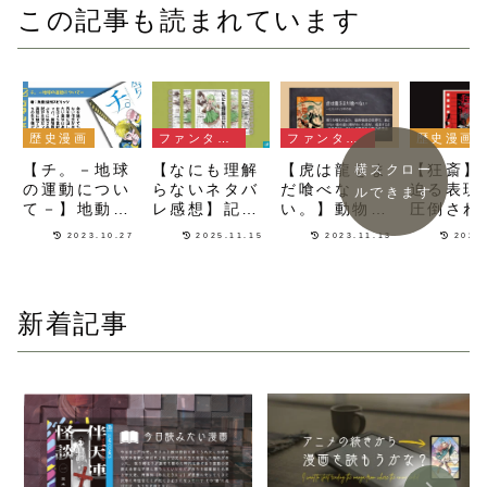
この記事も読まれています
歴史漫画
ファンタジー漫画
ファンタジー漫画
歴史漫画
【チ。－地球
【なにも理解
【虎は龍をま
【狂斎】
横スクロー
の運動につい
らないネタバ
だ喰べな
迫る表現
ルできます
て－】地動説
レ感想】記憶
い。】動物の
圧倒され
を信じた愚か
喪失＆言語不
本能と擬人化
天才絵師
2023.10.27
2025.11.15
2023.11.13
2026
者たちを描く
明の二重苦を
された理性の
鍋暁斎を
鳥肌級にカッ
背負ったハー
融合！捕食関
ルに描か
コイイ歴史漫
ドモード異世
係から立場が
美術漫画
画
界転生漫画
逆転するショ
新着記事
タおね漫画