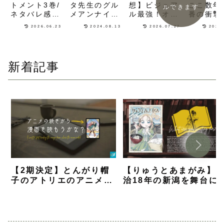
タ先生のグル
トメント3巻/
ここ数年
想】ビジュア
ルできます
メアンナイ
ネタバレ感
番の衝撃
ル最強！オカ
ト】命がけの
想】あまりに
敵同士で
ルト絡みの特
2026.06.23
2024.08.13
2026.07.27
2025
三大陸周遊が
も悲しすぎる
せる王道
殊事件を請け
コミカルに描
「白い鬼」の
邪道なフ
負う漫画
かれる歴史漫
正体が明かさ
タジー漫
『MAMBA』
画
れる
を読んだ感想
新着記事
【2期決定】とんがり帽
【りゅうとあまがみ】
子のアトリエのアニメの
治18年の新潟を舞台に
続きから漫画を読むなら
国のお嬢様が町と人と
何巻から？【解説】
を知るグルメ漫画【ネ
バレ感想】