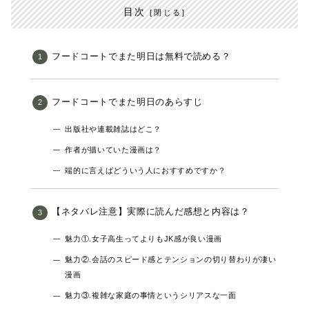
目次
フードコートでまた明日は無料で読める？
フードコートでまた明日のあらすじ
出版社や連載雑誌はどこ？
作者が描いていた漫画は？
端的に言えばどういう人におすすめですか？
【ネタバレ注意】実際に読んだ感想と内容は？
魅力①.女子高生ってよりもJK感が良い漫画
魅力②.会話のスピード感とテンションの切り替わりが凄い
漫画
魅力③.複雑な家庭の事情というシリアスな一面