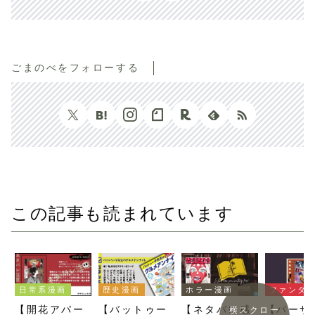
ごまのべをフォローする
この記事も読まれています
歴史漫画
日常系漫画
ファンタジー漫画
ホラー漫画
【バットゥー
【開花アパー
【バーサ
【ネタバレ感
横スクロー