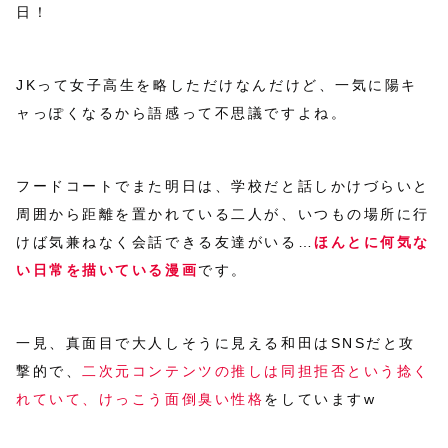
日！
JKって女子高生を略しただけなんだけど、一気に陽キ
ャっぽくなるから語感って不思議ですよね。
フードコートでまた明日は、学校だと話しかけづらいと
周囲から距離を置かれている二人が、いつもの場所に行
けば気兼ねなく会話できる友達がいる…
ほんとに何気な
い日常を描いている漫画
です。
一見、真面目で大人しそうに見える和田はSNSだと攻
撃的で、
二次元コンテンツの推しは同担拒否という捻く
れていて、けっこう面倒臭い性格
をしていますw