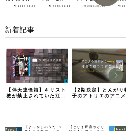
笑劇の再会！
る魅惑の職業
用なヒロイン
生を意識
2024.12.15
2023.06.21
2026.06.23
2026
七草ハルと縁
と素朴で美し
の計画が空回
通学ラブ
のある吸血
い料理が描か
りするドタバ
漫画『ぶ
鬼・ハルカが
れるお仕事グ
タラブコメ漫
バス』を
登場する
ルメ漫画
画
だ感想
新着記事
【伴天連怪談】キリスト
【2期決定】とんがり帽
教が禁止されていた江戸
子のアトリエのアニメ
時代の悪魔祓いが描かれ
続きから漫画を読むな
るホラー漫画【ネタバレ
何巻から？【解説】
感想】
【よふかしのうた18
【とりま民宿やどり