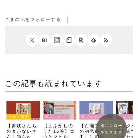
ごまのべをフォローする
この記事も読まれています
ラブコメ漫画
グルメ漫画
ラブコメ漫画
ラブコメ漫画
【よふかしの
【舞妓さんち
【百瀬アキラ
【ネタバ
横スクロー
うた15巻】コ
のまかないさ
の初恋破綻
意】進学
ルできます
ウとマヒルの
ん】知られざ
中。】超不器
別れた元