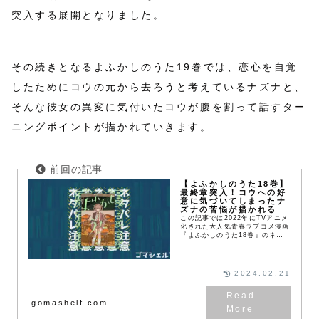
突入する展開となりました。
その続きとなるよふかしのうた19巻では、恋心を自覚
したためにコウの元から去ろうと考えているナズナと、
そんな彼女の異変に気付いたコウが腹を割って話すター
ニングポイントが描かれていきます。
【よふかしのうた18巻】
最終章突入！コウへの好
意に気づいてしまったナ
ズナの苦悩が描かれる
この記事では2022年にTVアニメ
化された大人気青春ラブコメ漫画
『よふかしのうた18巻』のネタ
バレ注意な見どころを紹介しま
す。17巻では星見キクとマヒル
の恋の逃避行に終止符が打たれる
展開となりました。...
2024.02.21
gomashelf.com