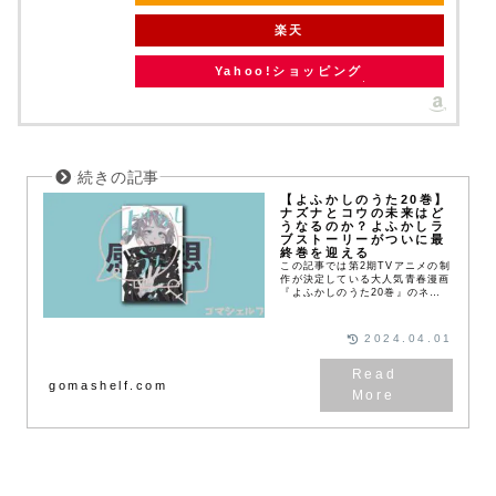
楽天
Yahoo!ショッピング
【よふかしのうた20巻】
ナズナとコウの未来はど
うなるのか？よふかしラ
ブストーリーがついに最
終巻を迎える
この記事では第2期TVアニメの制
作が決定している大人気青春漫画
『よふかしのうた20巻』のネタ
バレ注意な感想と見どころを紹介
します！19巻ではコウとナズナ
が恋心を自覚して、恋人の時間に
2024.04.01
酔いしれる展開が描...
gomashelf.com