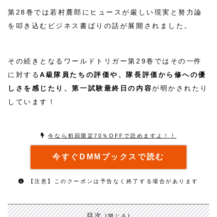
第28巻では若村麓郎にヒュースが厳しい現実と努力論
を叩き込むビジネス書ばりの話が展開されました。
その続きとなるワールドトリガー第29巻ではその一件
に対する
A級隊員たちの評価や、隊長評価から修への優
しさを感じたり、第一試験最終日の内容
が明かされたり
しています！
今なら初回限定70％OFFで読めますよ！！
今すぐDMMブックスで読む
【注意】このクーポンは予告なく終了する場合があります
目次