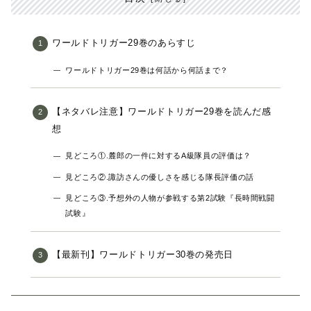
ワールドトリガー29巻のあらすじ
ワールドトリガー29巻は何話から何話まで？
【ネタバレ注意】ワールドトリガー29巻を読んだ感
想
見どころ①.麓郎の一件に対するA級隊員の評価は？
見どころ②.諏訪さんの優しさを感じる隊長評価の話
見どころ③.予想外の人物が参戦する第2試験『長時間戦闘
試験』
【最新刊】ワールドトリガー30巻の発売日