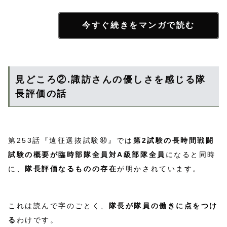
今すぐ続きをマンガで読む
見どころ②.諏訪さんの優しさを感じる隊
長評価の話
第253話『遠征選抜試験㊹』では
第2試験の長時間戦闘
試験の概要が臨時部隊全員対A級部隊全員
になると同時
に、
隊長評価なるものの存在
が明かされています。
これは読んで字のごとく、
隊長が隊員の働きに点をつけ
る
わけです。