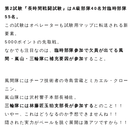
第2試験『長時間戦闘試験』はA級部隊40名対臨時部隊
55名。
この試験はオペレーターも試験用マップに転送される新
要素。
5000ポイントの先取戦。
なかでも注目なのは、
臨時部隊参加で欠員が出てる風
間・嵐山・三輪隊に補充要因が参加
すること。
風間隊にはチーフ技術者の寺島雷蔵とミカエル・クロー
ニン。
嵐山隊には沢村響子本部長補佐。
三輪隊には林藤匠玉狛支部長が参加する
とのこと！！
いやー、これはどうなるのか予想できませんね！！
隠された実力がベールを脱ぐ展開は激アツですから！！