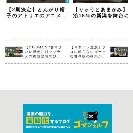
【2期決定】とんがり帽
【りゅうとあまがみ】
子のアトリエのアニメの
治18年の新潟を舞台に
続きから漫画を読むなら
国のお嬢様が町と人と
何巻から？【解説】
を知るグルメ漫画【ネ
バレ感想】
【COSMOS7巻ネタ
【ネタバレ注意】グ
バレ感想】鉄ソプラ
ロに頼らないダーク
ノの両親登場で鉄一
な世界観の構築が上
家の過去に迫る！？
手すぎる『アビスマ
ル』を読んだ感想