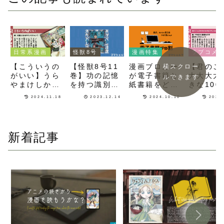
日常系漫画
ラブコメ漫画
漫画特集
怪獣8号
【こういうの
【君のこ
漫画ブロガー
【怪獣8号11
横スクロー
がいい】うら
大大大大
が電子書籍と
巻】功の記憶
ルできます
やまけしから
きな100
紙書籍をどう
を持つ識別怪
ん！自由気ま
彼女】負
使い分けてい
獣に屈しない
2024.11.18
2023.12.14
2024.10.10
2024
まな大人の関
ロインゼ
るのか教えま
キコルや鳴海
係がライトに
成を見届
す！
の勇姿と成長
描かれる日常
ハーレム
が描かれる
系漫画
コメ漫画
新着記事