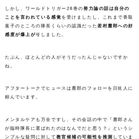
しかし、ワールドトリガー28巻の
努力論の話は自分の
ことを言われている感覚
を受けましたし、これまで香取
葉子のところの隊長くらいの認識だった
若村麓郎への好
感度が爆上がり
しました。
たぶん、ほとんどの人がそうだったんじゃないですか
ね。
アフタートークでヒュースは麓郎のフォローを日佐人に
頼んでいます。
メンタルケアも万全ですし、その会話の中で『麓郎さん
が臨時隊長に選ばれたのはなんでだと思う？』というシ
ンプルな疑問に対して
教官候補の可能性を推測
していま