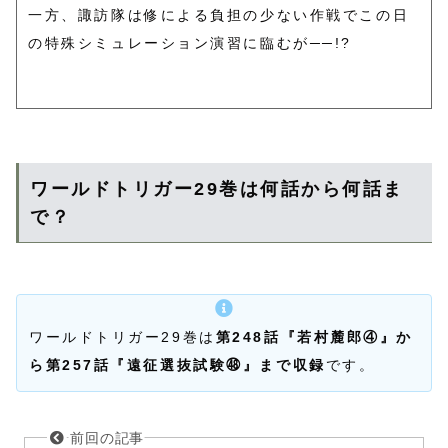
一方、諏訪隊は修による負担の少ない作戦でこの日
の特殊シミュレーション演習に臨むが──!?
ワールドトリガー29巻は何話から何話ま
で？
ワールドトリガー29巻は
第248話『若村麓郎④』か
ら第257話『遠征選抜試験㊽』まで収録
です。