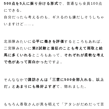
500点を5人に振り分ける形式
で、普通なら全員100点
にできる。
自分だったら考えるのも、ギスるのも嫌だしそうしちゃ
いますけど……。
北添隊みたいに
公平に働きを評価
するところもあれば、
二宮隊みたいに
第2試験と遠征のことも考えて雨取と絵
馬に多くいれる
ところもあって、
それぞれが柔軟な考え
で色があって面白かった
ですよ。
そんななかで
諏訪さんは「三雲に500全部入れる、以上
だ」とあまりにも格好よすぎ
て、惚れました。
もちろん香取さんが異を唱えて「アタシがだめだって言