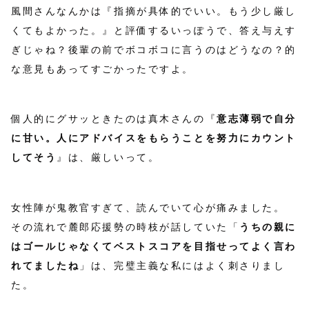
風間さんなんかは『指摘が具体的でいい。もう少し厳し
くてもよかった。』と評価するいっぽうで、答え与えす
ぎじゃね？後輩の前でボコボコに言うのはどうなの？的
な意見もあってすごかったですよ。
個人的にグサッときたのは真木さんの『
意志薄弱で自分
に甘い。人にアドバイスをもらうことを努力にカウント
してそう
』は、厳しいって。
女性陣が鬼教官すぎて、読んでいて心が痛みました。
その流れで麓郎応援勢の時枝が話していた「
うちの親に
はゴールじゃなくてベストスコアを目指せってよく言わ
れてましたね
」は、完璧主義な私にはよく刺さりまし
た。