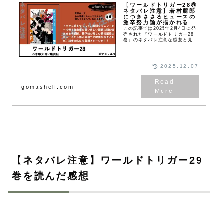
【ワールドトリガー28巻
ネタバレ注意】若村麓郎
につきささるヒュースの
激辛努力論が描かれる
この記事では2025年2月4日に発
売された『ワールドトリガー28
巻』のネタバレ注意な感想と見ど
ころを書いています。
2025.12.07
gomashelf.com
【ネタバレ注意】ワールドトリガー29
巻を読んだ感想