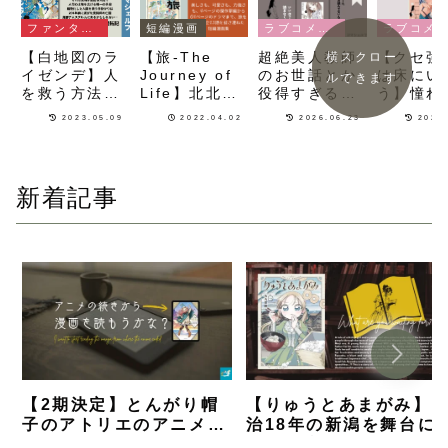
ファンタジー漫画
短編漫画
ラブコメ漫画
ラブコメ漫画
【白地図のラ
【旅-The
超絶美人教師
【クセ強
横スクロー
イゼンデ】人
Journey of
のお世話とか
は床にい
ルできます
を救う方法を
Life】北北西
役得すぎる
う】憧れ
求めて暗闇を
に曇と往けの
『だらしない
性がビッ
2023.05.09
2022.04.02
2026.06.23
2025
冒険する！世
入江亜季が旅
です堀田先
化！？刺
界開拓測量フ
を主題に描き
生！』の魅力
な同居生
ァンタジー漫
連ねた短編漫
を徹底解説！
描かれる
画
画集
コメ漫画
新着記事
【2期決定】とんがり帽
【りゅうとあまがみ】
子のアトリエのアニメの
治18年の新潟を舞台に
続きから漫画を読むなら
国のお嬢様が町と人と