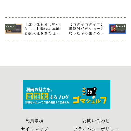
何巻から？【解説】
を知るグルメ漫画【ネ
バレ感想】
【虎は龍をまだ喰べ
【ゴダイゴダイゴ】
ない。】動物の本能
怪獣討伐がショーに
と擬人化された理性
なった今を生きる！
の融合！捕食関係か
おっさんになっても
ら立場が逆転するシ
カッコいい巨大ヒー
ョタおね漫画
ロー漫画
免責事項
お問い合わせ
サイトマップ
プライバシーポリシー