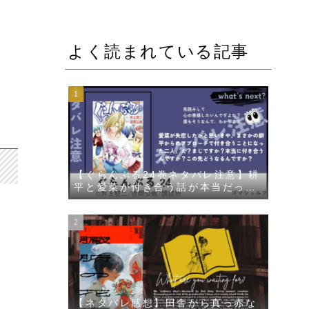
よく読まれている記事
【ぐらんぶる24巻ネタバレ注意】耕
平と愛菜が付き合う話が本当だった
件について描かれる
【ネタバレ感想】田舎から真っ赤な