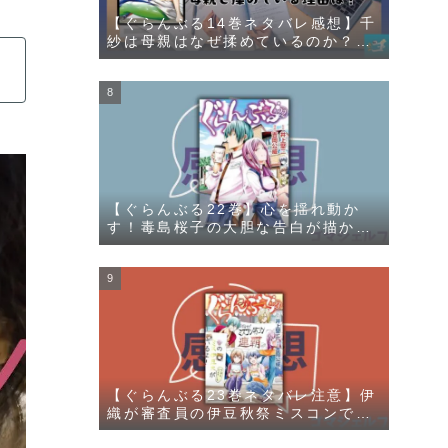
【ぐらんぶる14巻ネタバレ感想】千
紗は母親はなぜ揉めているのか？そ
の理由が明かされる
【ぐらんぶる22巻】心を揺れ動か
す！毒島桜子の大胆な告白が描かれ
る
【ぐらんぶる23巻ネタバレ注意】伊
織が審査員の伊豆秋祭ミスコンで千
紗と愛菜の勝負が描かれる