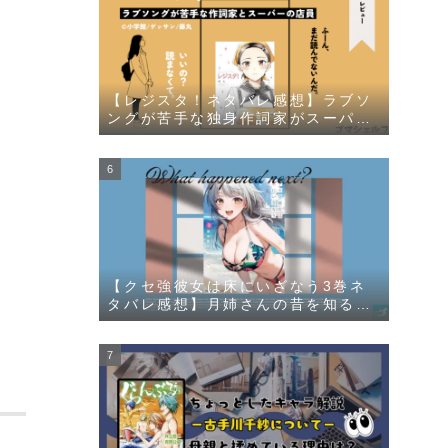
【レジスタ！ネタバレ感想】ラブソ
ングが苦手な独身作詞家がスーパー
の店員に一目惚れする漫画
【クセ強彼女は床にいざなう3巻ネ
タバレ感想】月姉さんの昔を知るチ
ャラ男登場に嬌声の秘密が明らか
に！？