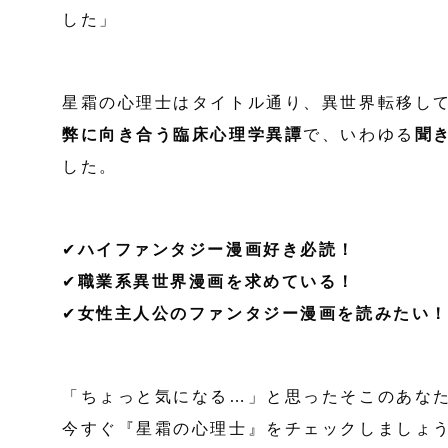
した」
星霜の心理士はタイトル通り、異世界転移し
弊に向き合う臨床心理学異譚
で、いわゆる
聞
した。
✔
ハイファンタジー漫画好き必読！
✔
職業系異世界漫画を求めている！
✔
女性主人公のファンタジー漫画を読みたい
「ちょっと気になる…」と思ったそこのあな
今すぐ『星霜の心理士』をチェックしましょ