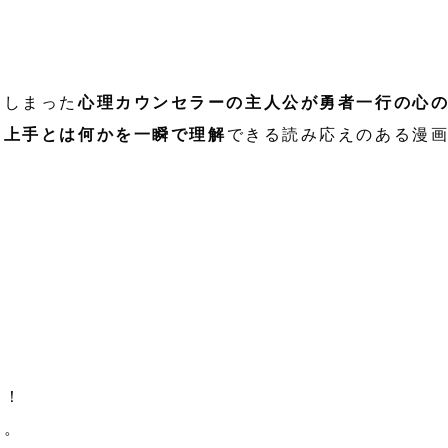
てしまった
心理カウンセラーの主人公が勇者一行の心
き上手とは何かを一瞬で理解
できる読み応えのある漫
！
た！
う。