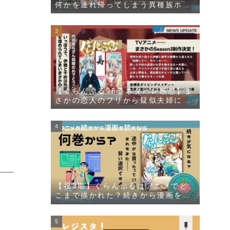
何かを連れ帰ってしまう異種族ホラ
ー漫画【臓腑の花束】
【ぐらんぶる25巻ネタバレ感想】ま
さかの恋人のフリから疑似夫婦にラ
ンクアップ！？
【祝3期】ぐらんぶるはアニメでど
こまで描かれた？続きから漫画を読
むなら何巻からなのかを解説しま
す！