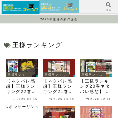
サイドバー
検索
2026年注目の新作漫画
王様ランキング
王様ランキング
王様ランキング
王様ランキング
【ネタバレ感
【ネタバレ感
【王様ランキ
想】王様ラン
想】王様ラン
ング20巻ネタ
キング22巻は
キング21巻は
バレ感想】黒
ポイーズの過
ポイーズの過
幕と思われた
2026.06.15
2026.06.15
2026.02.16
去からゲスラ
去が明らか
ジャモの裏に
スポンサーリンク
ンの狡猾な性
に！【22巻発
は水銀のメス
格が明らか
売日】
ヘル神の存在
に！？
が！？