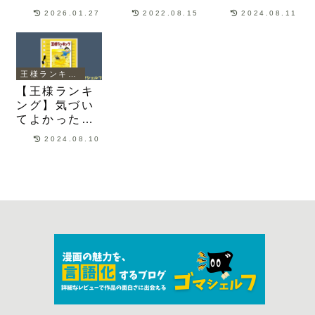
様・メッヒと
府の王・デス
子対決と騒動
2026.01.27
2022.08.15
2024.08.11
の出会いや国
ハーが行方を
の結末まで描
盗り騒動が描
くらませた経
かれる
かれる
緯が描かれる
王様ランキング
【王様ランキ
ング】気づい
てよかった！
絵柄で避ける
2024.08.10
のはやめてほ
しい超面白い
ファンタジー
漫画