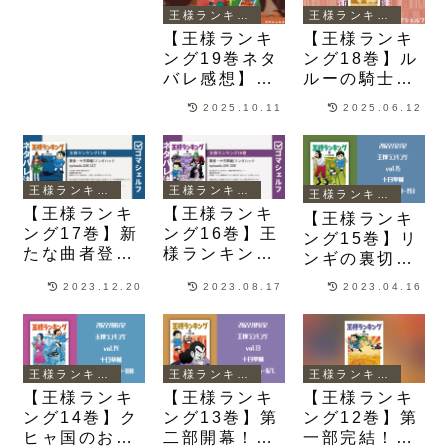
王様ランキング
王様ランキング
【王様ランキ
【王様ランキ
ング19巻ネタ
ング18巻】ル
バレ感想】ル
ルーの騎士団
ルーとポイー
に入ったボッ
2025.10.11
2025.06.12
ズの過去情報
ジとカゲが初
が追加されて
任務で毒森討
善悪が複雑化
伐に挑戦する
する
姿が描かれる
王様ランキング
王様ランキング
王様ランキング
【王様ランキ
【王様ランキ
【王様ランキ
ング17巻】新
ング16巻】王
ング15巻】リ
たな曲者登
様ランキング
ンギの裏切り
場！オヤーブ
協会審査員の
どころではな
2023.12.20
2023.08.17
2023.04.16
との別れから
謎が深まり影
い！ゲスラン
騎士団との出
一族の身体の
国に招かれた
会いが描かれ
秘密が明らか
神の一族・ザ
る
になる
キ神の脅威が
王様ランキング
王様ランキング
王様ランキング
描かれる
【王様ランキ
【王様ランキ
【王様ランキ
ング14巻】ク
ング13巻】第
ング12巻】第
ヒャ国のお姫
二部開幕！冥
一部完結！親